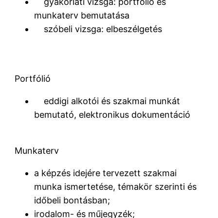
gyakorlati vizsga: portfólió és
munkaterv bemutatása
szóbeli vizsga: elbeszélgetés
Portfólió
eddigi alkotói és szakmai munkát
bemutató, elektronikus dokumentáció
Munkaterv
a képzés idejére tervezett szakmai
munka ismertetése, témakör szerinti és
időbeli bontásban;
irodalom- és műjegyzék;