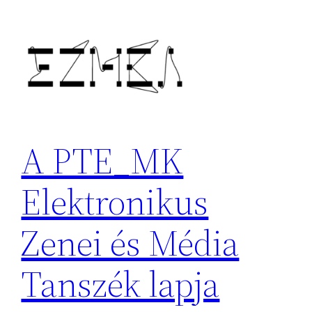
Ugrás
a
tartalomhoz
A PTE_MK
Elektronikus
Zenei és Média
Tanszék lapja